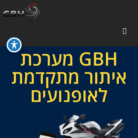
צפייה On-line
הפעלת GPS
GBH מערכת
איתור מתקדמת
לאופנועים